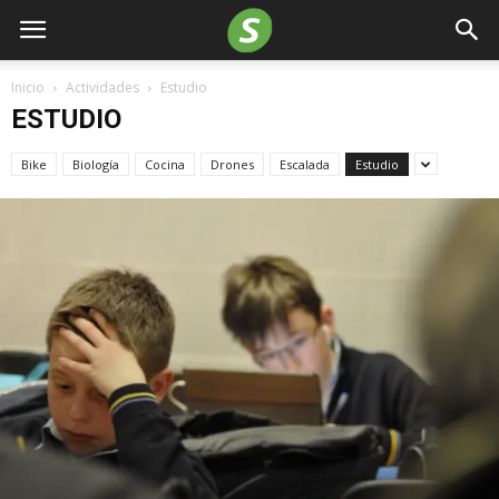
Inicio
Actividades
Estudio
ESTUDIO
Bike
Biología
Cocina
Drones
Escalada
Estudio