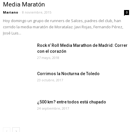
Media Maratón
Mariano
-
8 noviembre, 2015
0
Hoy domingo un grupo de runners de Salces, padres del club, han
corrido la media maratón de Moratalaz. Javi Rojas, Fernando Pérez,
José Luis...
Rock n’ Roll Media Marathon de Madrid: Correr
con el corazón
27 mayo, 2018
Corrimos la Nocturna de Toledo
23 octubre, 2017
¿500 km? entre todos está chupado
24 septiembre, 2017