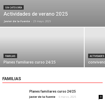
SIN CATEGORÍA
Actividades de verano 2025
Javier de la Fuente
-
23 mayo, 2025
FAMILIAS
ACTIVIDADES
Planes familiares curso 24/25
convivenc
FAMILIAS
Planes familiares curso 24/25
Javier de la Fuente
-
6 marzo, 2025
0