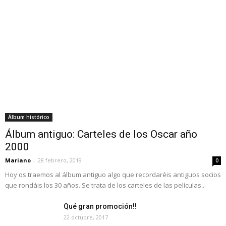
Álbum histórico
Álbum antiguo: Carteles de los Oscar año
2000
Mariano
-
28 febrero, 2019
0
Hoy os traemos al álbum antiguo algo que recordaréis antiguos socios
que rondáis los 30 años. Se trata de los carteles de las películas...
Qué gran promoción!!
22 octubre, 2017