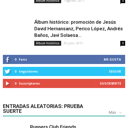
7 agosto, 2017
Álbum histórico
0
Álbum histórico: promoción de Jesús
David Hernansanz, Perico López, Andrés
Baños, Javi Solaesa…
20 julio, 2017
Álbum histórico
0
0
Fans
ME GUSTA
0
Seguidores
SEGUIR
0
Suscriptores
SUSCRIBIRTE
ENTRADAS ALEATORIAS: PRUEBA
SUERTE
Más
Runners Club Friends