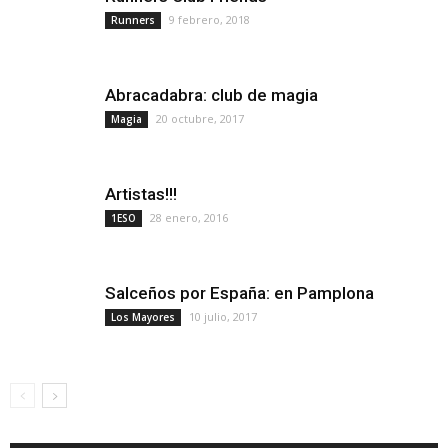
9 febrero, 2018
Runners
Abracadabra: club de magia
20 octubre, 2017
Magia
Artistas!!!
28 enero, 2016
1ESO
Salceños por España: en Pamplona
10 julio, 2017
Los Mayores