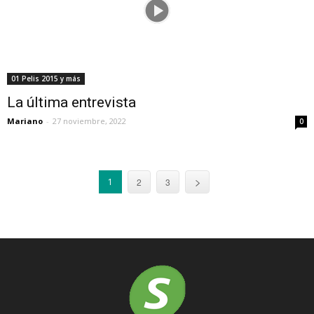
01 Pelis 2015 y más
La última entrevista
Mariano
-
27 noviembre, 2022
0
1
2
3