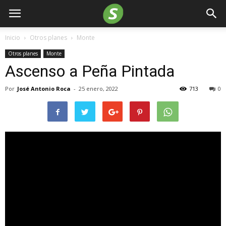
Inicio
Otros planes
Monte
Otros planes
Monte
Ascenso a Peña Pintada
Por
José Antonio Roca
-
25 enero, 2022
713
0