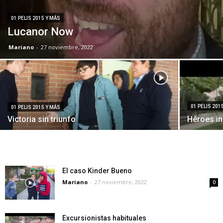
01 PELIS 2015 Y MÁS
Lucanor Now
Mariano
-
27 noviembre, 2022
01 PELIS 201
01 PELIS 2015 Y MÁS
Victoria sin triunfo
Héroes i
El caso Kinder Bueno
Mariano
-
27 noviembre, 2022
0
Excursionistas habituales