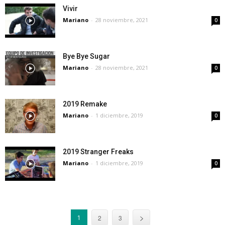
Vivir
Mariano
-
28 noviembre, 2021
0
Bye Bye Sugar
Mariano
-
28 noviembre, 2021
0
2019 Remake
Mariano
-
1 diciembre, 2019
0
2019 Stranger Freaks
Mariano
-
1 diciembre, 2019
0
1
2
3