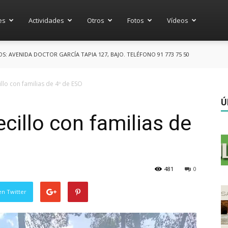
es
Actividades
Otros
Fotos
Vídeos
 AVENIDA DOCTOR GARCÍA TAPIA 127, BAJO. TELÉFONO 91 773 75 50
lo con familias de 4º de ESO
Ú
cillo con familias de
481
0
en Twitter