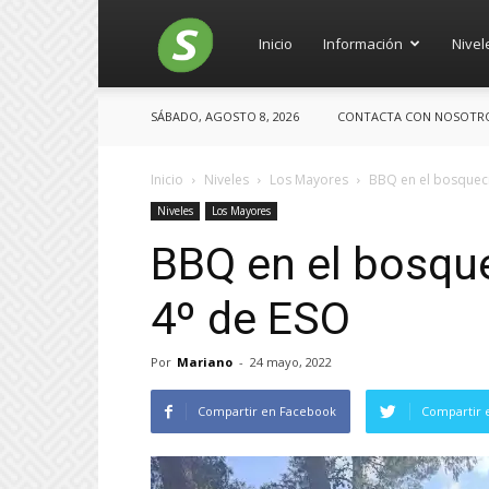
Salces
Inicio
Información
Nivel
SÁBADO, AGOSTO 8, 2026
CONTACTA CON NOSOTROS:
Inicio
Niveles
Los Mayores
BBQ en el bosquecil
Niveles
Los Mayores
BBQ en el bosque
4º de ESO
Por
Mariano
-
24 mayo, 2022
Compartir en Facebook
Compartir 