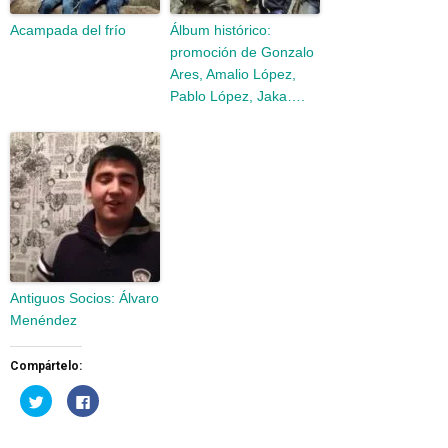
Acampada del frío
Álbum histórico:
promoción de Gonzalo
Ares, Amalio López,
Pablo López, Jaka….
Antiguos Socios: Álvaro
Menéndez
Compártelo:
Haz
Haz
clic
clic
para
para
compartir
compartir
en
en