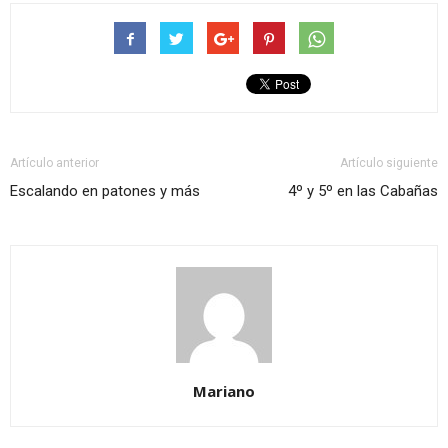
Twitter
Facebook
(Se
(Se
abre
abre
en
en
una
una
ventana
ventana
nueva)
nueva)
Artículo anterior
Artículo siguiente
Escalando en patones y más
4º y 5º en las Cabañas
Mariano