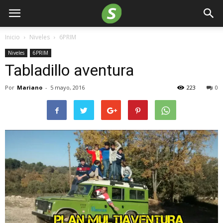
Inicio
Niveles
6PRIM
Niveles
6PRIM
Tabladillo aventura
Por
Mariano
-
5 mayo, 2016
223
0