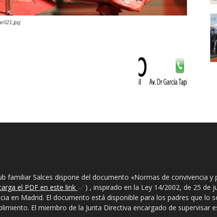
ar021.jpg
BRE NOSOTROS
lub familiar Salces dispone del documento «Normas de convivencia y 
carga el PDF en este link
) , inspirado en la Ley 14/2002, de 25 de 
ncia en Madrid. El documento está disponible para los padres que lo sol
limiento. El miembro de la Junta Directiva encargado de supervisar est