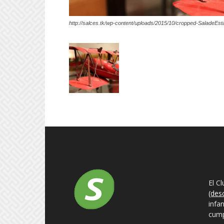
http://salces.tk/wp-content/uploads/2015/10/cropped-SaladeEst
SO
El C
(des
infa
cump