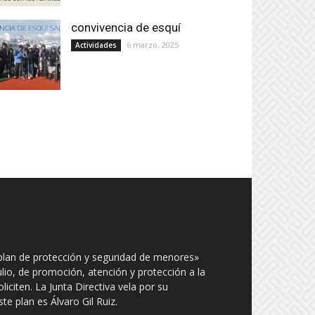
convivencia de esquí
6 marzo, 2025
Actividades
plan de protección y seguridad de menores»
julio, de promoción, atención y protección a la
iciten. La Junta Directiva vela por su
e plan es Álvaro Gil Ruiz.