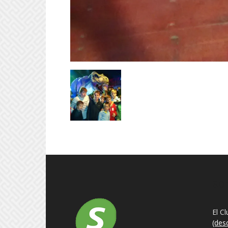
SO
El C
(des