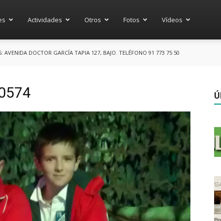
es
Actividades
Otros
Fotos
Vídeos
AVENIDA DOCTOR GARCÍA TAPIA 127, BAJO. TELÉFONO 91 773 75 50
0574
Ú