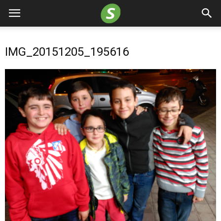
IMG_20151205_195616