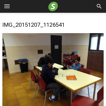
IMG_20151207_1126541