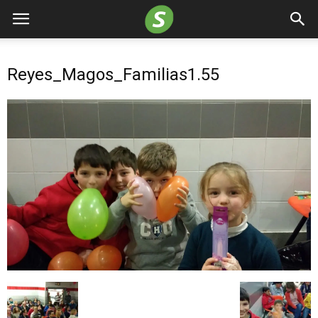
Reyes_Magos_Familias1.55