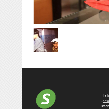
SO
El C
(des
infa