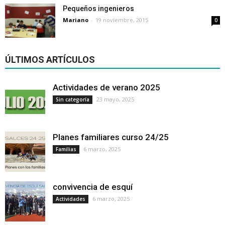
Pequeños ingenieros
Mariano
-
19 noviembre, 2015
0
ÚLTIMOS ARTÍCULOS
Actividades de verano 2025
23 mayo, 2025
Sin categoría
Planes familiares curso 24/25
6 marzo, 2025
Familias
convivencia de esquí
6 marzo, 2025
Actividades