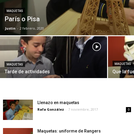
MAQUETAS
París o Pisa
Justin
-
2 febrero, 2020
MAQUETAS
MAQUETAS
Tarde de actividades
Que la f
Llenazo en maquetas
Rafa González
-
7 noviembre, 2017
0
Maquetas: uniforme de Rangers