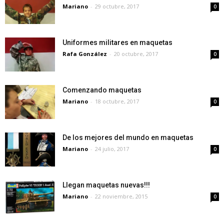
Mariano
-
29 octubre, 2017
0
Uniformes militares en maquetas
Rafa González
-
20 octubre, 2017
0
Comenzando maquetas
Mariano
-
18 octubre, 2017
0
De los mejores del mundo en maquetas
Mariano
-
24 julio, 2017
0
Llegan maquetas nuevas!!!
Mariano
-
22 noviembre, 2015
0