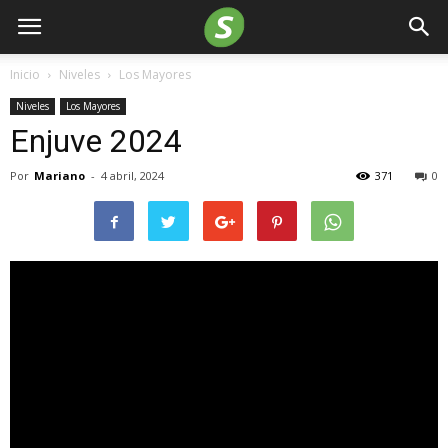
Inicio
Niveles
Los Mayores
Niveles
Los Mayores
Enjuve 2024
Por
Mariano
-
4 abril, 2024
371
0