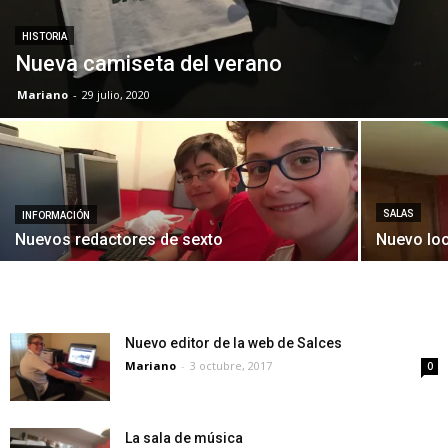
HISTORIA
Nueva camiseta del verano
Mariano
-
29 julio, 2020
SALAS
INFORMACIÓN
Nuevos redactores de sexto
Nuevo loo
Nuevo editor de la web de Salces
Mariano
-
3 octubre, 2017
0
La sala de música