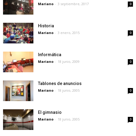
Mariano
-
3 septiembre, 2017
0
Historia
Mariano
-
3 enero, 2015
0
Informática
Mariano
-
18 junio, 2009
0
Tablones de anuncios
Mariano
-
18 junio, 2005
0
El gimnasio
Mariano
-
18 junio, 2005
0