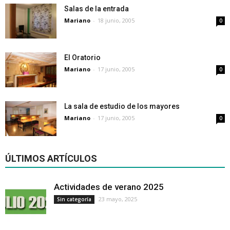
Salas de la entrada
Mariano
-
18 junio, 2005
0
El Oratorio
Mariano
-
17 junio, 2005
0
La sala de estudio de los mayores
Mariano
-
17 junio, 2005
0
ÚLTIMOS ARTÍCULOS
Actividades de verano 2025
23 mayo, 2025
Sin categoría