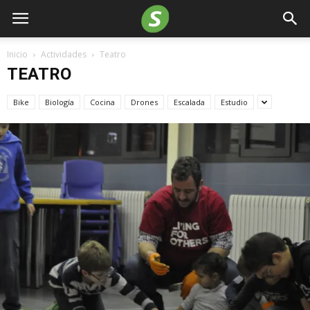
Inicio
Actividades
Teatro
TEATRO
Bike
Biología
Cocina
Drones
Escalada
Estudio