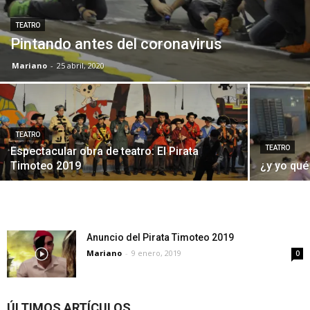
TEATRO
Pintando antes del coronavirus
Mariano
-
25 abril, 2020
TEATRO
TEATRO
Espectacular obra de teatro: El Pirata
Timoteo 2019
¿y yo qué
Anuncio del Pirata Timoteo 2019
Mariano
-
9 enero, 2019
0
ÚLTIMOS ARTÍCULOS