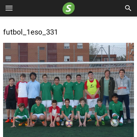
futbol_1eso_331