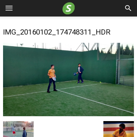
IMG_20160102_174748311_HDR