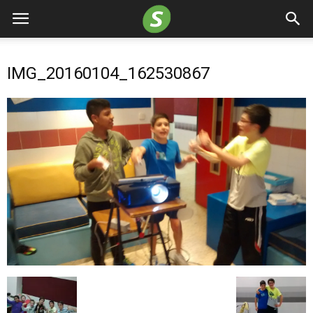
IMG_20160104_162530867