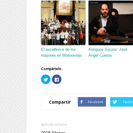
El excellence de los
Antiguos Socios: José
mayores en Molinoviejo
Ángel Cuesta
Compártelo:
Haz
Haz
clic
clic
para
para
compartir
compartir
en
en
Twitter
Facebook
(Se
(Se
Compartir
Facebook
Twitte
abre
abre
en
en
una
una
ventana
ventana
nueva)
nueva)
Artículo anterior