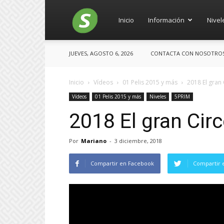
Salces
Inicio
Información
Nivel
JUEVES, AGOSTO 6, 2026
CONTACTA CON NOSOTROS: 
Inicio
Vídeos
01 Pelis 2015 y más
2018 El gran 
Vídeos
01 Pelis 2015 y más
Niveles
5PRIM
2018 El gran Cir
Por
Mariano
-
3 diciembre, 2018
Compartir en Facebook
Compartir 