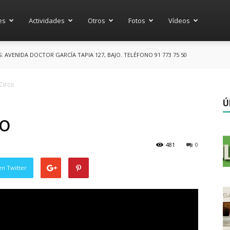
es
Actividades
Otros
Fotos
Vídeos
AVENIDA DOCTOR GARCÍA TAPIA 127, BAJO. TELÉFONO 91 773 75 50
Circo
Ú
co
481
0
en Twitter