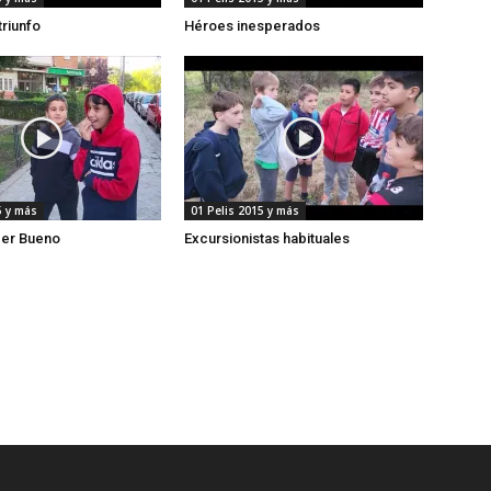
triunfo
Héroes inesperados
5 y más
01 Pelis 2015 y más
der Bueno
Excursionistas habituales