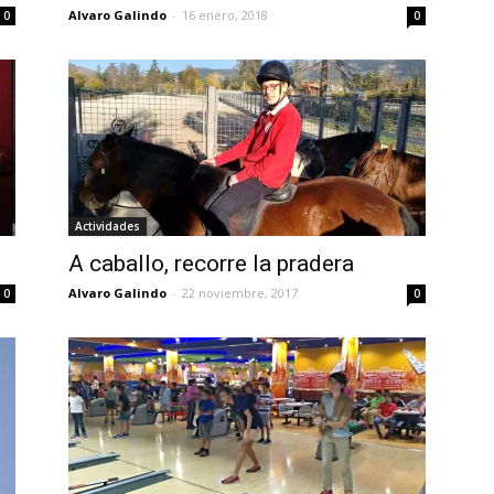
Alvaro Galindo
-
16 enero, 2018
0
0
Actividades
A caballo, recorre la pradera
Alvaro Galindo
-
22 noviembre, 2017
0
0