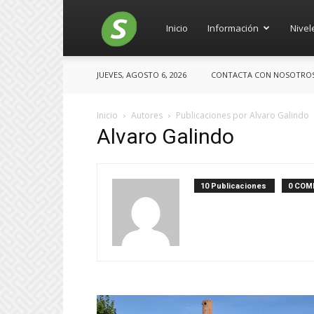
Salces
Inicio
Información
Nivel
JUEVES, AGOSTO 6, 2026
CONTACTA CON NOSOTROS: 
Inicio
Autores
Publicaciones por Alvaro Galindo
Alvaro Galindo
10 Publicaciones
0 COM