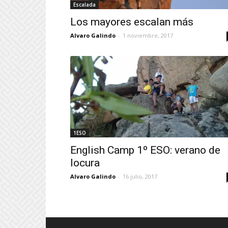
Escalada
Los mayores escalan más
Alvaro Galindo
-
1 noviembre, 2017
1ESO
English Camp 1º ESO: verano de
locura
Alvaro Galindo
-
16 julio, 2017