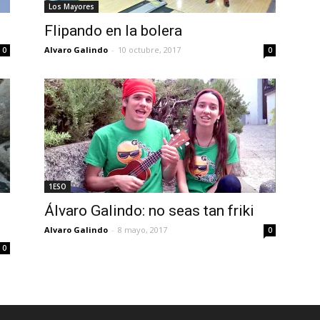
Los Mayores
Flipando en la bolera
Alvaro Galindo
-
10 octubre, 2017
0
0
1ESO
Álvaro Galindo: no seas tan friki
Alvaro Galindo
-
8 mayo, 2017
0
0