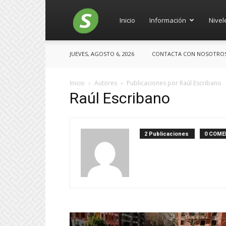
Salces
Inicio
Información
Nivel
JUEVES, AGOSTO 6, 2026
CONTACTA CON NOSOTROS: 
Inicio
Autores
Publicaciones por Raúl Escribano
Raúl Escribano
2 Publicaciones
0 COME