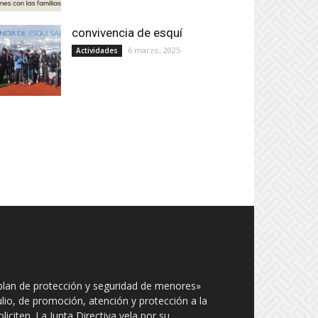
convivencia de esquí
6 marzo, 2025
Actividades
plan de protección y seguridad de menores»
julio, de promoción, atención y protección a la
iciten. La Junta Directiva vela por su