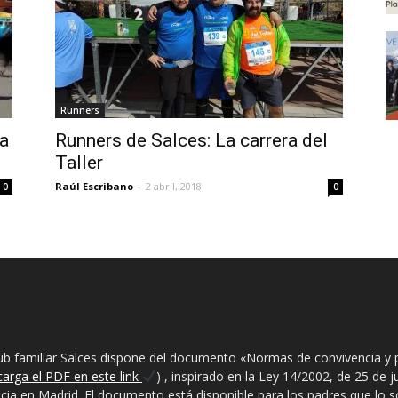
Runners
ia
Runners de Salces: La carrera del
Taller
Raúl Escribano
-
2 abril, 2018
0
0
BRE NOSOTROS
lub familiar Salces dispone del documento «Normas de convivencia y 
carga el PDF en este link
) , inspirado en la Ley 14/2002, de 25 de 
ncia en Madrid. El documento está disponible para los padres que lo sol