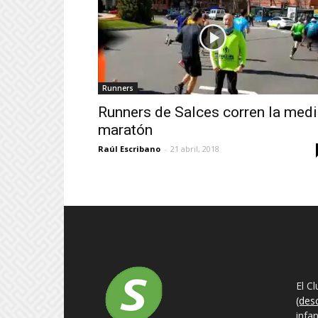
Runners
Runners de Salces corren la med
maratón
Raúl Escribano
-
21 abril, 2018
SO
El C
(des
infa