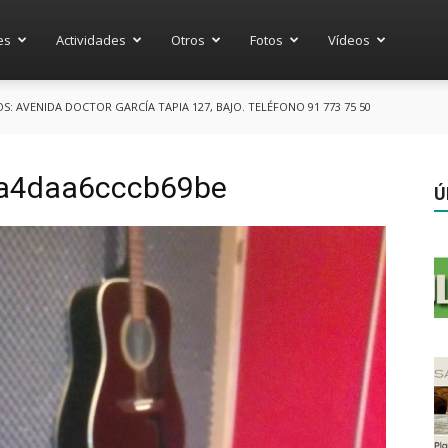
es
Actividades
Otros
Fotos
Vídeos
 AVENIDA DOCTOR GARCÍA TAPIA 127, BAJO. TELÉFONO 91 773 75 50
a4daa6cccb69be
Ú