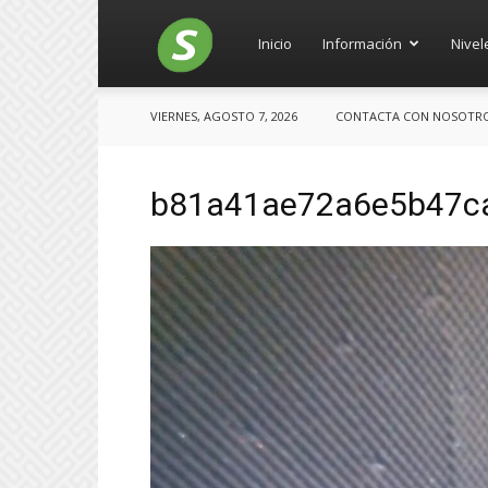
Salces
Inicio
Información
Nivel
VIERNES, AGOSTO 7, 2026
CONTACTA CON NOSOTROS:
b81a41ae72a6e5b47c