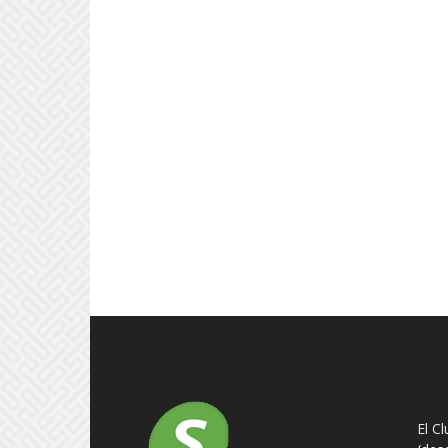
SO
El C