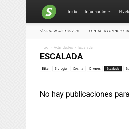
Salces
Inicio
Información
Nivel
SÁBADO, AGOSTO 8, 2026
CONTACTA CON NOSOTROS:
Inicio
Actividades
Escalada
ESCALADA
Bike
Biología
Cocina
Drones
Escalada
Es
No hay publicaciones par