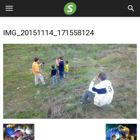
IMG_20151114_171558124