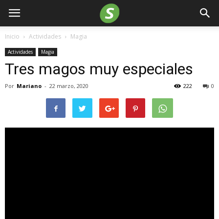
Inicio
Actividades
Magia
Actividades
Magia
Tres magos muy especiales
Por
Mariano
-
22 marzo, 2020
222
0