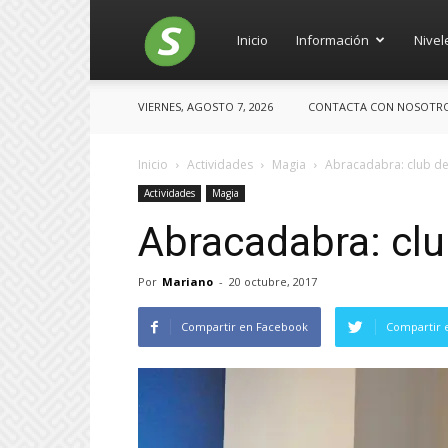
Salces
Inicio
Información
Nivel
VIERNES, AGOSTO 7, 2026
CONTACTA CON NOSOTROS:
Inicio
Actividades
Magia
Abracadabra: club d
Actividades
Magia
Abracadabra: cl
Por
Mariano
-
20 octubre, 2017
Compartir en Facebook
Compartir 