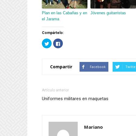
Plan en las Cabañas y en
Jóvenes guitarristas
el Jarama
Compártelo:
Haz
Haz
clic
clic
para
para
compartir
compartir
en
en
Twitter
Facebook
(Se
(Se
Compartir
Facebook
Twitte
abre
abre
en
en
una
una
ventana
ventana
nueva)
nueva)
Artículo anterior
Uniformes militares en maquetas
Mariano