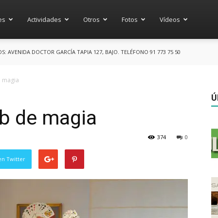
es
Actividades
Otros
Fotos
Vídeos
 AVENIDA DOCTOR GARCÍA TAPIA 127, BAJO. TELÉFONO 91 773 75 50
e magia
Ú
ub de magia
374
0
en Twitter