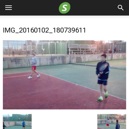
IMG_20160102_180739611