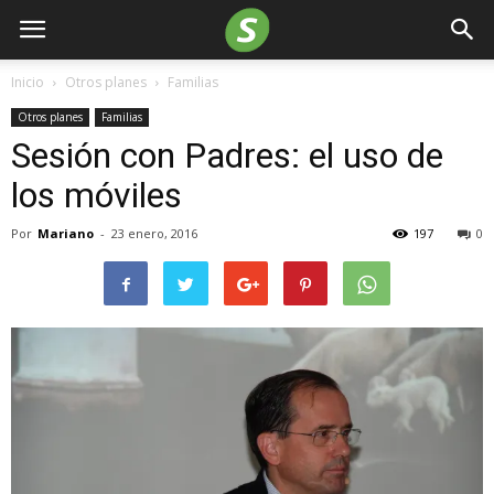
Inicio
Otros planes
Familias
Otros planes
Familias
Sesión con Padres: el uso de
los móviles
Por
Mariano
-
23 enero, 2016
197
0