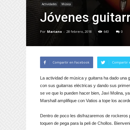
Actividades
Música
Jóvenes guitarr
Por
Mariano
-
28 febrero, 2018
643
0
Compartir en Facebook
Compartir 
La actividad de música y guitarra ha dado una 
con sus guitarras eléctricas y dando sus prime
se ve que lo pueden hacer bien, Javi Molina, ya
Marshall amplifique con Vatios a tope los acord
Dentro de poco les disfrazaremos de rockeros
toquen de pega para la peli de Chollos. Bienveni