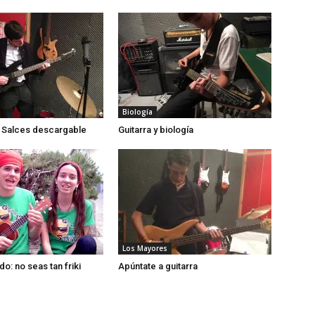
Biología
 Salces descargable
Guitarra y biología
Los Mayores
do: no seas tan friki
Apúntate a guitarra