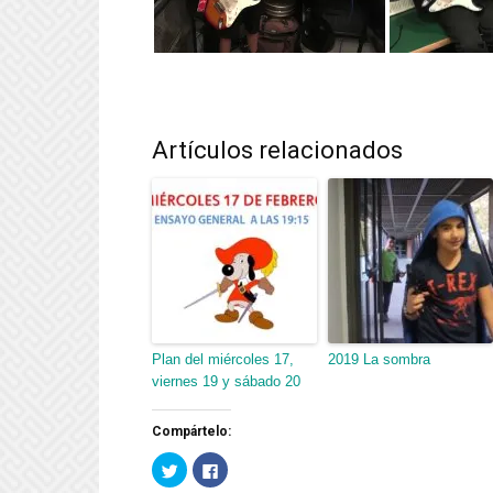
Artículos relacionados
Plan del miércoles 17,
2019 La sombra
viernes 19 y sábado 20
Compártelo:
Haz
Haz
clic
clic
para
para