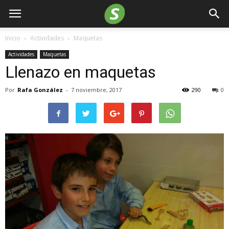
Inicio
Actividades
Maquetas
Actividades
Maquetas
Llenazo en maquetas
Por
Rafa González
-
7 noviembre, 2017
290
0