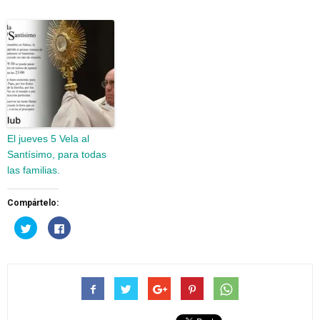
El jueves 5 Vela al
Santísimo, para todas
las familias.
Compártelo:
Haz
Haz
clic
clic
para
para
compartir
compartir
en
en
Twitter
Facebook
(Se
(Se
abre
abre
en
en
una
una
ventana
ventana
nueva)
nueva)