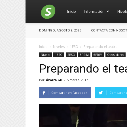
Salces
Inicio
Información
Nivel
DOMINGO, AGOSTO 9, 2026
CONTACTA CON NOSOTRO
Inicio
Niveles
1ESO
Preparando el teatro
Niveles
1ESO
2ESO
5PRIM
6PRIM
Otros planes
Preparando el te
Por
Álvaro Gil
-
5 marzo, 2017
Compartir en Facebook
Compartir 