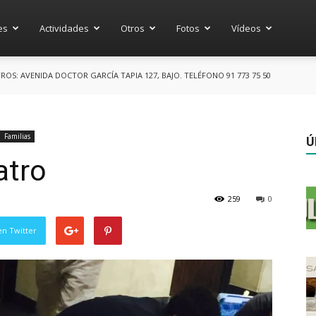
es
Actividades
Otros
Fotos
Vídeos
S: AVENIDA DOCTOR GARCÍA TAPIA 127, BAJO. TELÉFONO 91 773 75 50
Familias
Ú
atro
259
0
en Twitter