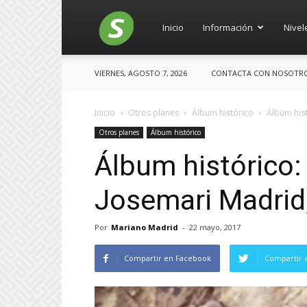
Salces
Inicio
Información
Nivel
VIERNES, AGOSTO 7, 2026
CONTACTA CON NOSOTROS:
Inicio
Otros planes
Álbum histórico
Álbum his
Otros planes
Álbum histórico
Álbum histórico
Josemari Madrid,
Por
Mariano Madrid
-
22 mayo, 2017
Compartir en Facebook
Compartir 