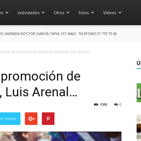
es
Actividades
Otros
Fotos
Vídeos
 AVENIDA DOCTOR GARCÍA TAPIA 127, BAJO. TELÉFONO 91 773 75 50
tórico: promoción de Josemari Madrid, Luis Arenal…
Ú
: promoción de
 Luis Arenal…
1088
0
en Twitter