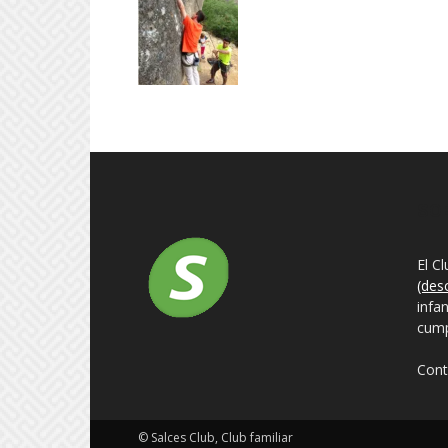
SO
El C
(des
infa
cump
Cont
© Salces Club, Club familiar