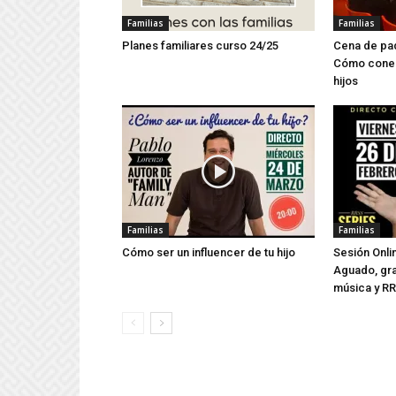
Familias
Familias
Planes familiares curso 24/25
Cena de pad
Cómo conec
hijos
Familias
Familias
Cómo ser un influencer de tu hijo
Sesión Onli
Aguado, gra
música y R