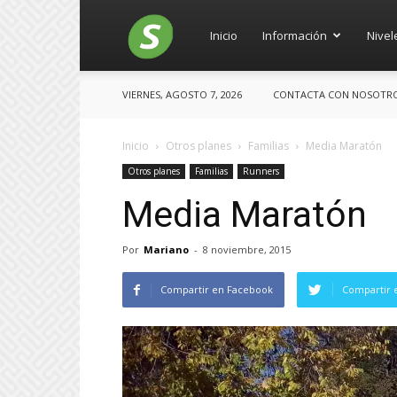
Salces
Inicio
Información
Nivel
VIERNES, AGOSTO 7, 2026
CONTACTA CON NOSOTROS:
Inicio
Otros planes
Familias
Media Maratón
Otros planes
Familias
Runners
Media Maratón
Por
Mariano
-
8 noviembre, 2015
Compartir en Facebook
Compartir 