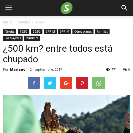
Inicio
Niveles
1ESO
Niveles
1ESO
2ESO
5PRIM
6PRIM
Otros planes
Familias
Los Mayores
Runners
¿500 km? entre todos está
chupado
Por
Mariano
-
24 septiembre, 2017
771
0