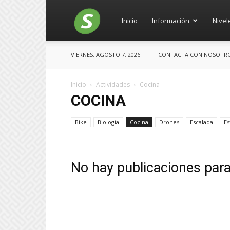
Salces
Inicio
Información
Nivel
VIERNES, AGOSTO 7, 2026
CONTACTA CON NOSOTROS:
Inicio
Actividades
Cocina
COCINA
Bike
Biología
Cocina
Drones
Escalada
Es
No hay publicaciones par