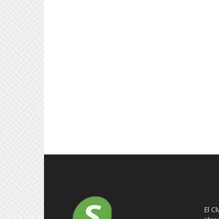
SO
El C