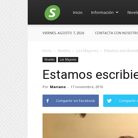
Salces
Inicio
Información
Nivel
VIERNES, AGOSTO 7, 2026
CONTACTA CON NOSOTROS:
Inicio
Niveles
Los Mayores
Estamos escribiend
Niveles
Los Mayores
Estamos escribie
Por
Mariano
-
17 noviembre, 2016
Compartir en Facebook
Compartir 