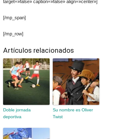
target=»false» caption=»false» align=»center»]
[/mp_span]
[/mp_row]
Artículos relacionados
Doble jornada
Su nombre es Oliver
deportiva
Twist