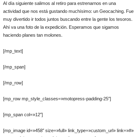
Al día siguiente salimos al retiro para estrenarnos en una
actividad que nos está gustando muchísimo: un Geocaching. Fue
muy divertido ir todos juntos buscando entre la gente los tesoros.
Ahí va una foto de la expedición. Esperamos que sigamos
haciendo planes tan molones.
[/mp_text]
[/mp_span]
[/mp_row]
[mp_row mp_style_classes=»motopress-padding-25″]
[mp_span col=»12″]
[mp_image id=»458″ size=»full» link_type=»custom_url» link=»#»