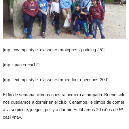
[mp_row mp_style_classes=»motopress-padding-25″]
[mp_span col=»12″]
[mp_text mp_style_classes=»mpce-font-opensans-300″]
El fin de semana hicimos nuestra primera acampada. Bueno solo
nos quedamos a dormir en el club. Cenamos, le dimos de comer
a la serpiente, juegos, peli y a dormir. Estábamos 20 niños de 5º:
casi «na».