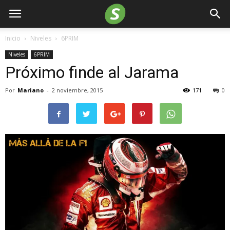
Inicio
Niveles
6PRIM
Niveles
6PRIM
Próximo finde al Jarama
Por
Mariano
-
2 noviembre, 2015
171
0