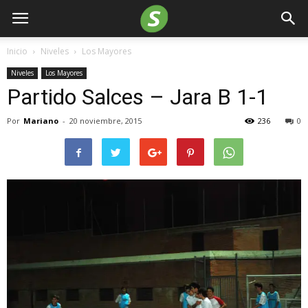
Inicio
Niveles
Los Mayores
Niveles
Los Mayores
Partido Salces – Jara B 1-1
Por
Mariano
-
20 noviembre, 2015
236
0