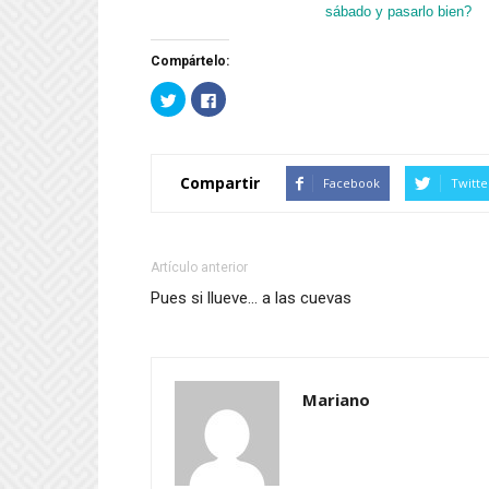
sábado y pasarlo bien?
Compártelo:
Haz
Haz
clic
clic
para
para
compartir
compartir
en
en
Twitter
Facebook
(Se
(Se
Compartir
Facebook
Twitte
abre
abre
en
en
una
una
ventana
ventana
nueva)
nueva)
Artículo anterior
Pues si llueve… a las cuevas
Mariano