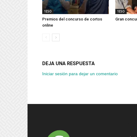
1ESO
1ESO
Premios del concurso de cortos
Gran concur
online
DEJA UNA RESPUESTA
Iniciar sesión para dejar un comentario
SO