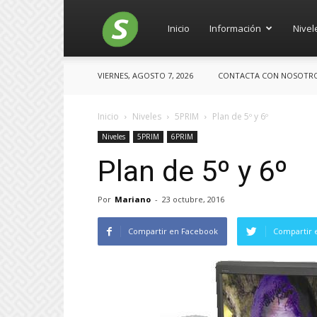
Salces
Inicio
Información
Nivel
VIERNES, AGOSTO 7, 2026
CONTACTA CON NOSOTROS:
Inicio
Niveles
5PRIM
Plan de 5º y 6º
Niveles
5PRIM
6PRIM
Plan de 5º y 6º
Por
Mariano
-
23 octubre, 2016
Compartir en Facebook
Compartir 