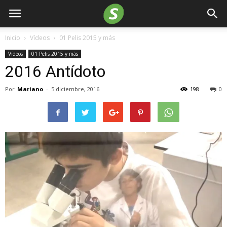
Inicio
Vídeos
01 Pelis 2015 y más
Vídeos
01 Pelis 2015 y más
2016 Antídoto
Por
Mariano
-
5 diciembre, 2016
198
0