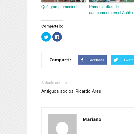
Qué gran promoción!!
Primeros días de
campamento en el Autillo
Compártelo:
Haz
Haz
clic
clic
para
para
compartir
compartir
en
en
Twitter
Facebook
(Se
(Se
Compartir
Facebook
Twitte
abre
abre
en
en
una
una
ventana
ventana
nueva)
nueva)
Artículo anterior
Antiguos socios: Ricardo Ares
Mariano