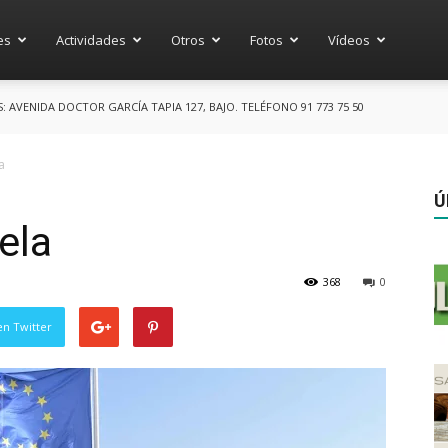
es
Actividades
Otros
Fotos
Vídeos
AVENIDA DOCTOR GARCÍA TAPIA 127, BAJO. TELÉFONO 91 773 75 50
a
Ú
ela
368
0
en Twitter