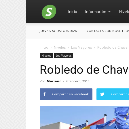
Salces
Inicio
Información
Nivel
JUEVES, AGOSTO 6, 2026
CONTACTA CON NOSOTROS: 
Inicio
Niveles
Los Mayores
Robledo de Chavel
Niveles
Los Mayores
Robledo de Chav
Por
Mariano
-
9 febrero, 2016
Compartir en Facebook
Compartir 