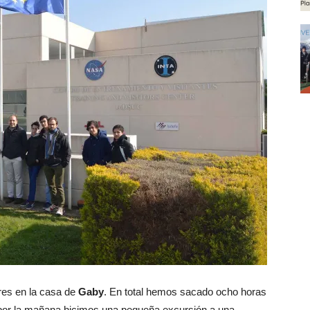
res en la casa de
Gaby
. En total hemos sacado ocho horas
 por la mañana hicimos una pequeña excursión a una