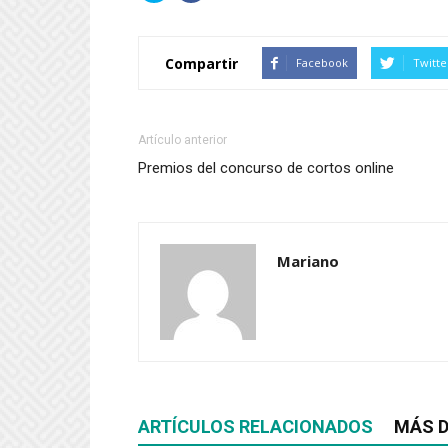
para
para
compartir
compartir
en
en
Twitter
Facebook
(Se
(Se
Compartir
Facebook
Twitte
abre
abre
en
en
una
una
ventana
ventana
nueva)
nueva)
Artículo anterior
Premios del concurso de cortos online
Mariano
ARTÍCULOS RELACIONADOS
MÁS D