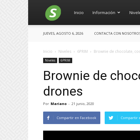
Salces
Inicio
Información
Nivel
JUEVES, AGOSTO 6, 2026
CONTACTA CON NOSOTROS: 
Inicio
Niveles
6PRIM
Brownie de chocolate, co
Niveles
6PRIM
Brownie de choco
drones
Por
Mariano
-
21 junio, 2020
Compartir en Facebook
Compartir 