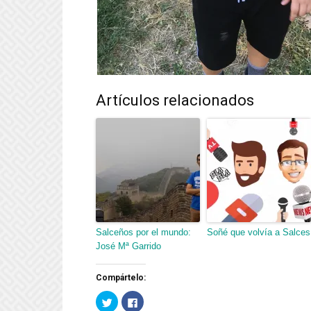
Artículos relacionados
Salceños por el mundo:
Soñé que volvía a Salces
José Mª Garrido
Compártelo:
Haz
Haz
clic
clic