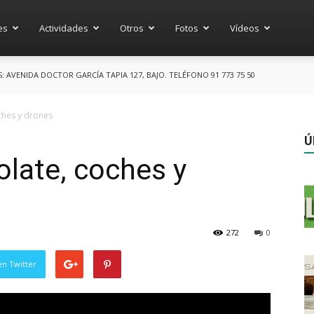
es
Actividades
Otros
Fotos
Vídeos
AVENIDA DOCTOR GARCÍA TAPIA 127, BAJO. TELÉFONO 91 773 75 50
ches y drones
Ú
late, coches y
272
0
en Twitter