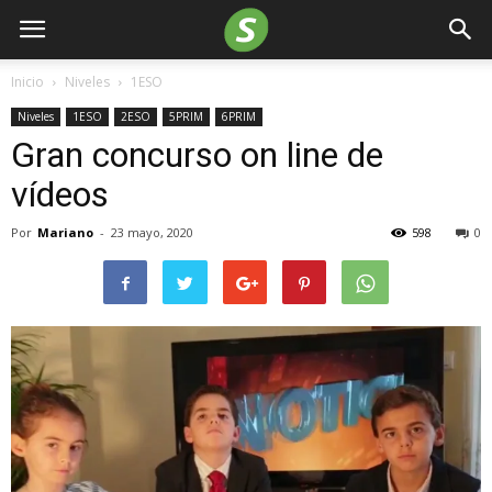
Inicio
Niveles
1ESO
Niveles
1ESO
2ESO
5PRIM
6PRIM
Gran concurso on line de
vídeos
Por
Mariano
-
23 mayo, 2020
598
0