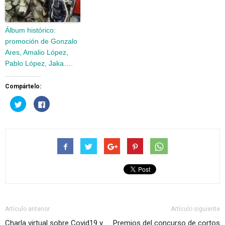
Álbum histórico:
promoción de Gonzalo
Ares, Amalio López,
Pablo López, Jaka….
Compártelo:
Haz
Haz
clic
clic
para
para
compartir
compartir
en
en
Twitter
Facebook
(Se
(Se
abre
abre
en
en
una
una
ventana
ventana
nueva)
nueva)
Artículo anterior
Artículo siguiente
Charla virtual sobre Covid19 y
Premios del concurso de cortos