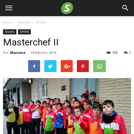
Inicio
Niveles
5PRIM
Niveles
5PRIM
Masterchef II
Por
Mariano
-
14 febrero, 2016
193
0