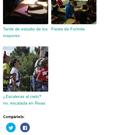
Tarde de estudio de los
Fiesta de Fortnite
mayores
¿Escaleras al cielo?
no, escalada en Rivas
Compártelo:
Haz
Haz
clic
clic
para
para