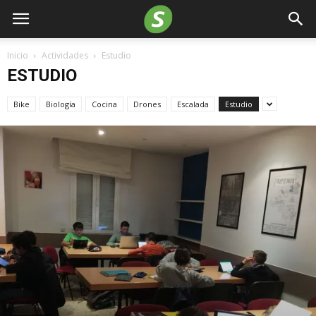
Inicio
Actividades
Estudio
ESTUDIO
Bike
Biología
Cocina
Drones
Escalada
Estudio