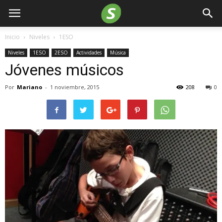
Inicio
Niveles
1ESO
Niveles
1ESO
2ESO
Actividades
Música
Jóvenes músicos
Por
Mariano
-
1 noviembre, 2015
208
0