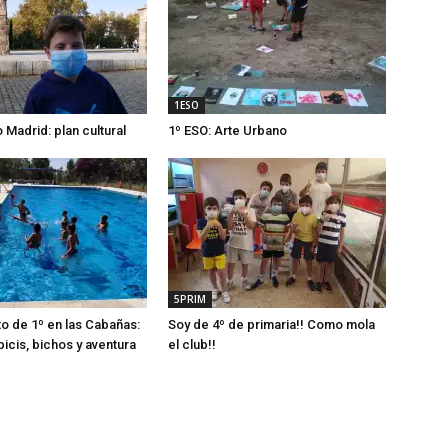
1ESO
Madrid: plan cultural
1º ESO: Arte Urbano
5PRIM
 de 1º en las Cabañas:
Soy de 4º de primaria!! Como mola
icis, bichos y aventura
el club!!