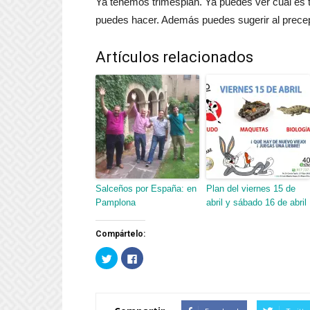
Ya tenemos trimesplan. Ya puedes ver cual es tu
puedes hacer. Además puedes sugerir al precep
Artículos relacionados
Salceños por España: en
Plan del viernes 15 de
Pamplona
abril y sábado 16 de abril
Compártelo:
Haz
Haz
clic
clic
para
para
compartir
compartir
en
en
Twitter
Facebook
(Se
(Se