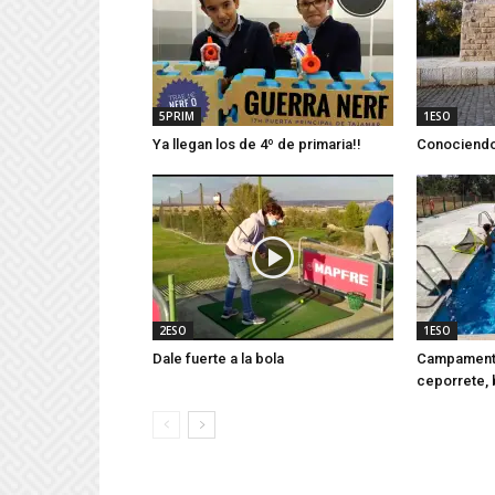
5PRIM
1ESO
Ya llegan los de 4º de primaria!!
Conociendo 
2ESO
1ESO
Dale fuerte a la bola
Campamento
ceporrete, b