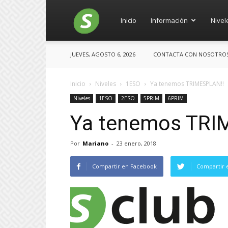
Salces
Inicio
Información
Nivel
JUEVES, AGOSTO 6, 2026
CONTACTA CON NOSOTROS: 
Inicio
Niveles
1ESO
Ya tenemos TRIMESPLAN!!
Niveles
1ESO
2ESO
5PRIM
6PRIM
Ya tenemos TRI
Por
Mariano
-
23 enero, 2018
Compartir en Facebook
Compartir 